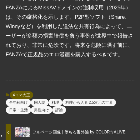
FANZAによるMissAVドメインの強制収用（2025年）
は、その厳格化を示します。P2P型ソフト（Share、
Winnyなど）を利用した違法な共有行為によって、ユ
ーザーが多額の損害賠償を負う事例が世界中で報告さ
れており、非常に危険です。将来を危険に晒す前に、
FANZAで正規品のエロ漫画を購入するべきです。
4コマ大王
全年齢向け
同人誌
料理
料理から入る 2.5次元の世界
日常・生活
男性向け
評論
フルページ画像 | 堕ちる番外編 by COLOR☆ALIVE