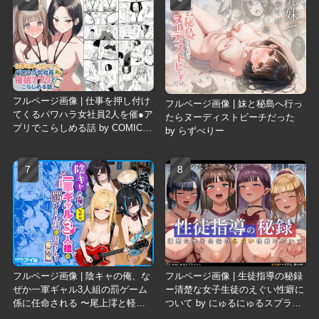
フルページ画像 | 仕事を押し付け
フルページ画像 | 妹と秘島へ行っ
てくるパワハラ女社員2人を催●ア
たらヌーディストビーチだった
プリでこらしめる話 by COMICア
by らずべりー
イル
フルページ画像 | 陰キャの俺、な
フルページ画像 | 生徒指導の秘録
ぜか一軍ギャル3人組の罰ゲーム
ー清楚な女子生徒のえぐい性癖に
係に任命される 〜尾上澪と軽音
ついて by にゅるにゅるスプラッ
部編〜 by COMICアイル
シュ