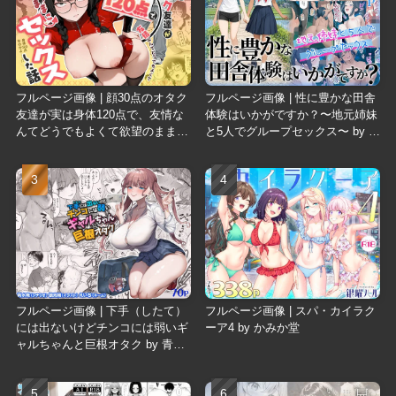
フルページ画像 | 顔30点のオタク
フルページ画像 | 性に豊かな田舎
友達が実は身体120点で、友情な
体験はいかがですか？〜地元姉妹
んてどうでもよくて欲望のままに
と5人でグループセックス〜 by も
セックスした話 by しろみつ書房
もまろ
フルページ画像 | 下手（したて）
フルページ画像 | スパ・カイラク
には出ないけどチンコには弱いギ
ーア4 by かみか堂
ャルちゃんと巨根オタク by 青水
庵