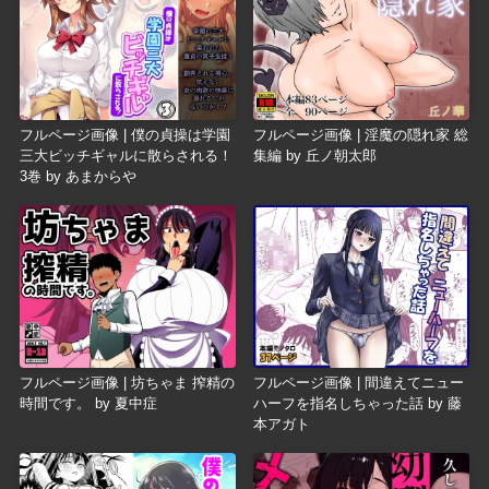
フルページ画像 | 僕の貞操は学園
フルページ画像 | 淫魔の隠れ家 総
三大ビッチギャルに散らされる！
集編 by 丘ノ朝太郎
3巻 by あまからや
フルページ画像 | 坊ちゃま 搾精の
フルページ画像 | 間違えてニュー
時間です。 by 夏中症
ハーフを指名しちゃった話 by 藤
本アガト