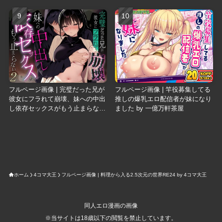
フルページ画像 | 完璧だった兄が
フルページ画像 | 竿役募集してる
彼女にフラれて崩壊、妹への中出
推しの爆乳エロ配信者が妹になり
し依存セックスがもう止まらない
ました by 一億万軒茶屋
2 by ニーハイ堂
ホーム
4コマ大王
フルページ画像 | 料理から入る2.5次元の世界RE24 by 4コマ大王
同人エロ漫画の画像
※当サイトは18歳以下の閲覧を禁止しています。